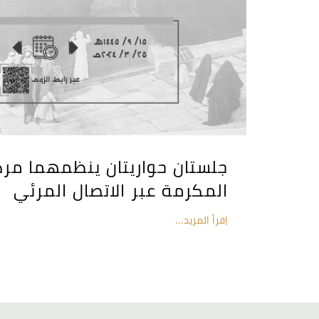
جلستان حواريتان ينظمهما مرك
المكرمة عبر الاتصال المرئي
اِقرأ المزيد...